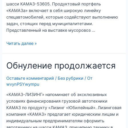
шасси КАМАЗ-53605. Продуктовый портфель
«КАМАЗа» включает в себя широкую линейку
спецавтомобилей, которые содействуют выполнению
задач, стоящих перед муниципалитетами.
Представленный на выставке мусоровоз …
«КАМАЗ»
Читать далее »
принимает
участие
Обнуление продолжается
в
выставке
«WASMA-
Оставьте комментарий
/
Без рубрики
/ От
2023»
wvynPSYwympu
«КАМАЗ-ЛИЗИНГ» напоминает об эксклюзивных
условиях финансирования грузовой автотехники
КАМАЗ по продукту «Лизинг «Юбилейный». Лизинговая
компания «КАМАЗ» предлагает юридическим лицам и
индивидуальным предпринимателям оформить
автотехнику на шасси КАМАЗ, прицепную технику в