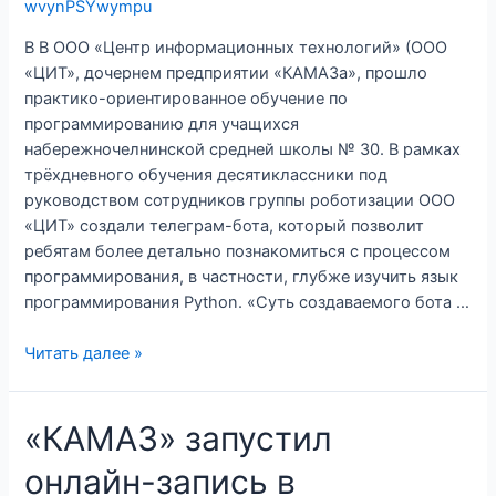
wvynPSYwympu
В В ООО «Центр информационных технологий» (ООО
«ЦИТ», дочернем предприятии «КАМАЗа», прошло
практико-ориентированное обучение по
программированию для учащихся
набережночелнинской средней школы № 30. В рамках
трёхдневного обучения десятиклассники под
руководством сотрудников группы роботизации ООО
«ЦИТ» создали телеграм-бота, который позволит
ребятам более детально познакомиться с процессом
программирования, в частности, глубже изучить язык
программирования Python. «Суть создаваемого бота …
В
Читать далее »
«ЦИТе»
прошло
«КАМАЗ» запустил
обучение
школьников
онлайн-запись в
программированию