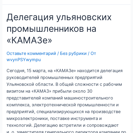
НЕФАЗ
для
Делегация ульяновских
Московской
области
промышленников на
«КАМАЗе»
Оставьте комментарий
/
Без рубрики
/ От
wvynPSYwympu
Сегодня, 15 марта, на «КАМАЗе» находится делегация
руководителей промышленных предприятий
Ульяновской области. В общей сложности с рабочим
визитом на «КАМАЗ» прибыли около 30
представителей компаний машиностроительного
комплекса, электротехнической промышленности и
предприятий, специализирующихся на производстве
микроэлектроники, поставке инструмента и
технологий. Делегацию встретили и сопровождают
и. о. заместителя генерального директора компании по