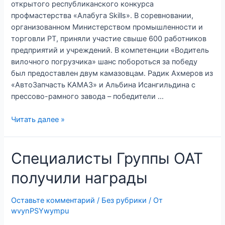
открытого республиканского конкурса
профмастерства «Алабуга Skills». В соревновании,
организованном Министерством промышленности и
торговли РТ, приняли участие свыше 600 работников
предприятий и учреждений. В компетенции «Водитель
вилочного погрузчика» шанс побороться за победу
был предоставлен двум камазовцам. Радик Ахмеров из
«АвтоЗапчасть КАМАЗ» и Альбина Исангильдина с
прессово-рамного завода – победители …
Камазовцы
Читать далее »
–
в
Специалисты Группы ОАТ
числе
победителей
получили награды
республиканского
конкурса
профмастерства
Оставьте комментарий
/
Без рубрики
/ От
wvynPSYwympu