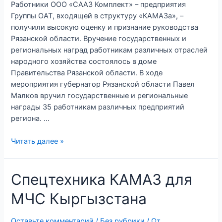
Работники ООО «СААЗ Комплект» – предприятия
Группы ОАТ, входящей в структуру «КАМАЗа», –
получили высокую оценку и признание руководства
Рязанской области. Вручение государственных и
региональных наград работникам различных отраслей
народного хозяйства состоялось в доме
Правительства Рязанской области. В ходе
мероприятия губернатор Рязанской области Павел
Малков вручил государственные и региональные
награды 35 работникам различных предприятий
региона. …
Специалисты
Читать далее »
Группы
ОАТ
Спецтехника КАМАЗ для
получили
награды
МЧС Кыргызстана
Оставьте комментарий
/
Без рубрики
/ От