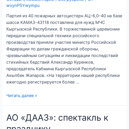
wvynPSYwympu
Партия из 40 пожарных автоцистерн АЦ-6,0-40 на базе
шасси КАМАЗ-43118 поставлена для нужд МЧС
Кыргызской Республики. В торжественной церемонии
передачи специальной техники российского
производства приняли участие министр Российской
Федерации по делам гражданской обороны,
чрезвычайным ситуациям и ликвидации последствий
стихийных бедствий Александр Куренков,
председатель Кабмина Кыргызской Республики
Акылбек Жапаров. «На территории нашей республики
ежегодно регистрируется более …
Спецтехника
Читать далее »
КАМАЗ
для
АО «ДААЗ»: спектакль к
МЧС
Кыргызстана
празднику