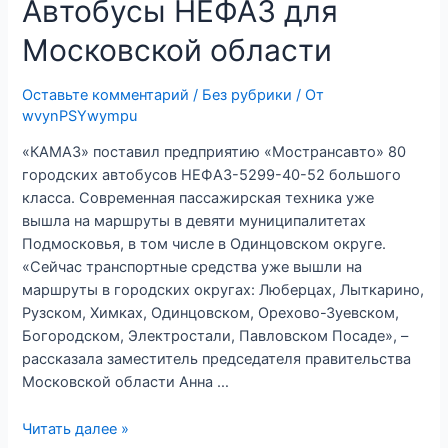
Автобусы НЕФАЗ для
запись
в
Московской области
сервисные
центры
Оставьте комментарий
/
Без рубрики
/ От
wvynPSYwympu
«КАМАЗ» поставил предприятию «Мострансавто» 80
городских автобусов НЕФАЗ-5299-40-52 большого
класса. Современная пассажирская техника уже
вышла на маршруты в девяти муниципалитетах
Подмосковья, в том числе в Одинцовском округе.
«Сейчас транспортные средства уже вышли на
маршруты в городских округах: Люберцах, Лыткарино,
Рузском, Химках, Одинцовском, Орехово-Зуевском,
Богородском, Электростали, Павловском Посаде», –
рассказала заместитель председателя правительства
Московской области Анна …
Автобусы
Читать далее »